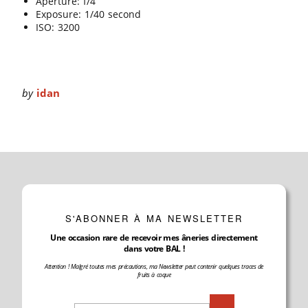
Aperture: f/4
Exposure: 1/40 second
ISO: 3200
by
idan
S'ABONNER À MA NEWSLETTER
Une occasion rare de recevoir mes âneries directement
dans votre BAL !
Attention ! Malgré toutes mes précautions, ma Newsletter peut contenir quelques traces de
fruits à coque