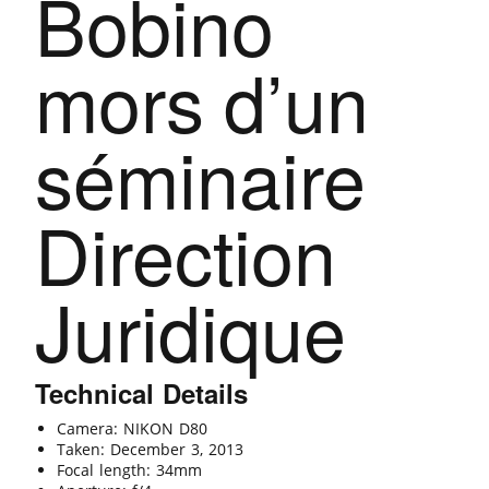
Bobino
mors d’un
séminaire
Direction
Juridique
Technical Details
Camera: NIKON D80
Taken: December 3, 2013
Focal length: 34mm