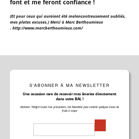
font et me feront confiance !
(Et pour ceux qui auraient été malencontreusement oubliés,
mes plates excuses.) Merci à Marc Berthoumieux
. http://www.marcberthoumieux.com/
S'ABONNER À MA NEWSLETTER
Une occasion rare de recevoir mes âneries directement
dans votre BAL !
Attention ! Malgré toutes mes précautions, ma Newsletter peut contenir quelques traces de
fruits à coque