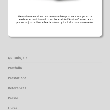
Votre adresse e-mail est uniquement utilisée pour vous envoyer notre
newsletter et des informations sur les activités d'Antoine Chereau. Vous
pouvez toujours utiliser le lien de désinscription inclus dans la newsletter.
Qui suis-je ?
Portfolio
Prestations
Références
Presse
Livres