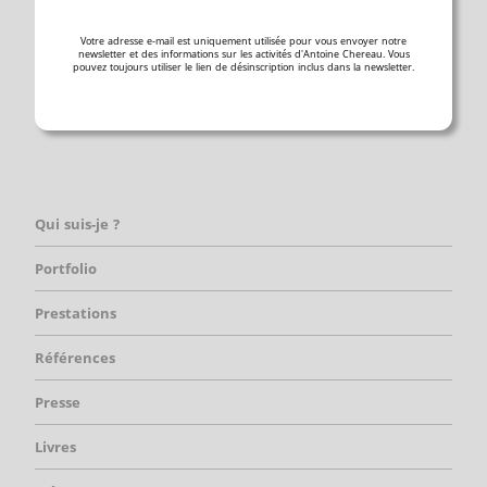
Votre adresse e-mail est uniquement utilisée pour vous envoyer notre
newsletter et des informations sur les activités d'Antoine Chereau. Vous
pouvez toujours utiliser le lien de désinscription inclus dans la newsletter.
Qui suis-je ?
Portfolio
Prestations
Références
Presse
Livres