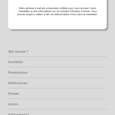
Votre adresse e-mail est uniquement utilisée pour vous envoyer notre
newsletter et des informations sur les activités d'Antoine Chereau. Vous
pouvez toujours utiliser le lien de désinscription inclus dans la newsletter.
Qui suis-je ?
Portfolio
Prestations
Références
Presse
Livres
Evènements